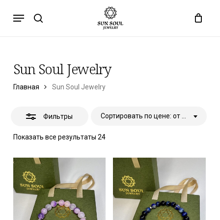
Перейти
Меню
к
Закрыть
поиск
основному
фильтры
содержанию
Sun Soul Jewelry
Главная
Sun Soul Jewelry
Сортировать по цене: от низкой к высокой
Фильтры
Сортировка
Показать все результаты 24
по
цене:
от
низкой
к
высокой