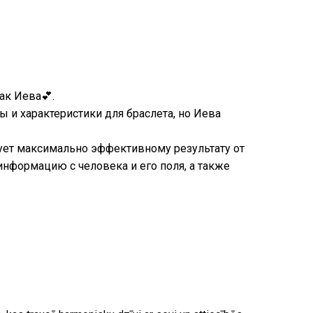
ак Иева💕.
 и характеристики для браслета, но Иева
вует максимально эффективному результату от
нформацию с человека и его поля, а также