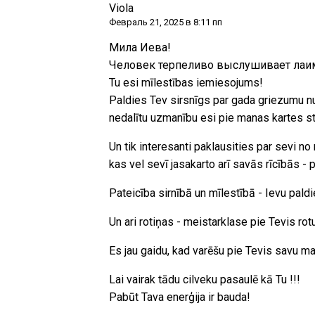
Viola
Февраль 21, 2025 в 8:11 пп
Мила Иева!
Человек терпеливо выслушивает лаима
Tu esi mīlestības iemiesojums!
Paldies Tev sirsnīgs par gada griezumu num
nedalītu uzmanību esi pie manas kartes stra
Un tik interesanti paklausities par sevi no
kas vel sevī jasakarto arī savās rīcībās - p
Pateicība sirnībā un mīlestībā - Ievu pald
Un ari rotiņas - meistarklase pie Tevis rot
Es jau gaidu, kad varēšu pie Tevis savu mal
Lai vairak tādu cilveku pasaulē kā Tu !!!
Pabūt Tava enerģija ir bauda!