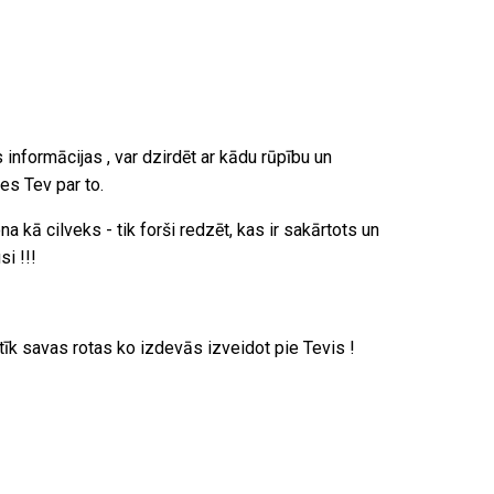
informācijas , var dzirdēt ar kādu rūpību un
es Tev par to.
 kā cilveks - tik forši redzēt, kas ir sakārtots un
i !!!
atīk savas rotas ko izdevās izveidot pie Tevis !