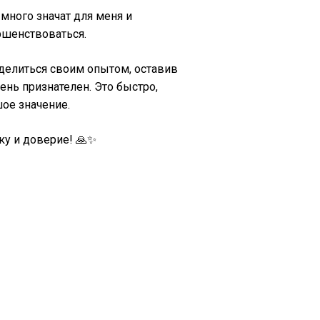
много значат для меня и
ршенствоваться.
делиться своим опытом, оставив
чень признателен. Это быстро,
ое значение.
ку и доверие! 🙏✨