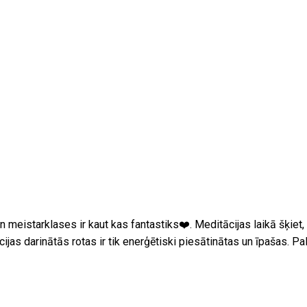
n meistarklases ir kaut kas fantastiks❤️. Meditācijas laikā šķiet
as darinātās rotas ir tik enerģētiski piesātinātas un īpašas. Pald