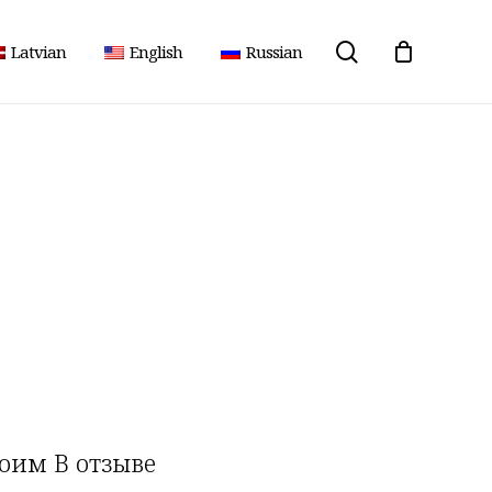
поиск
Latvian
English
Russian
воим
В отзыве