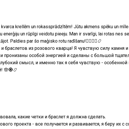
kvarca krellēm un rokassprādzītēm! Jūtu akmens spēku un mīlestīb
šu enerģiju un rūpīgi veidotu pieeju. Man ir svarīgi, lai rotas nes se
ājot. Paldies par šo maģisko rotu radīšanu!🧚🏻‍♀️✨📿
й и браслетов из розового кварца! Я чувствую силу камня
но и пронизаны особой энергией и сделаны с большой тщат
 глубокий смысл, и именно так я себя чувствую - особенной
! 🪬🧿📿
твовала, какие четки и браслет я должна сделать.
ого проекта - все получается и развивается, я беру их с 