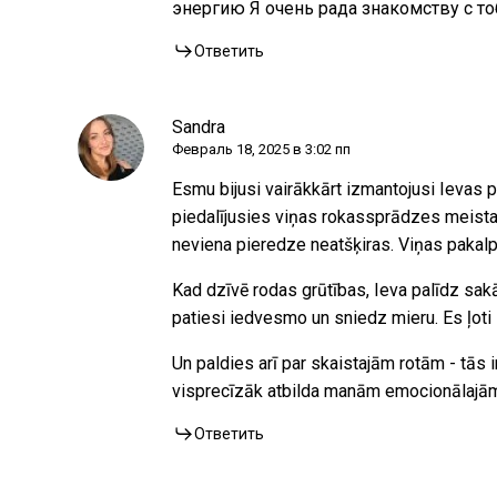
энергию Я очень рада знакомству с то
Ответить
Sandra
Февраль 18, 2025 в 3:02 пп
Esmu bijusi vairākkārt izmantojusi Ievas 
piedalījusies viņas rokassprādzes meistark
neviena pieredze neatšķiras. Viņas pakalpoj
Kad dzīvē rodas grūtības, Ieva palīdz sa
patiesi iedvesmo un sniedz mieru. Es ļoti 
Un paldies arī par skaistajām rotām - tās 
visprecīzāk atbilda manām emocionālajā
Ответить