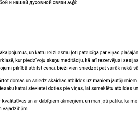
бой и нашей духовной связи 🙏🤗
pakalpojumus, un katru reizi esmu ļoti pateicīga par viņas plaša
lasē, kur piedzīvoju skaņu meditāciju, kā arī rezervējusi sesijas 
umi pilnībā atbilst cenai, bieži vien sniedzot pat vairāk nekā sāk
kārtot domas un sniedz skaidras atbildes uz maniem jautājumiem
iesaku katrai sievietei doties pie viņas, lai sameklētu atbildes 
ir kvalitatīvas un ar dabīgiem akmeņiem, un man ļoti patika, ka me
m vajadzībām.