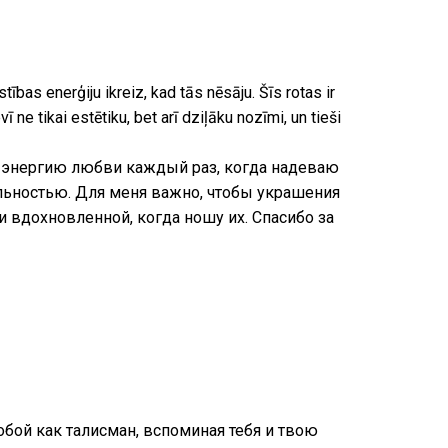
as enerģiju ikreiz, kad tās nēsāju. Šīs rotas ir
vī ne tikai estētiku, bet arī dziļāku nozīmi, un tieši
 и энергию любви каждый раз, когда надеваю
ельностью. Для меня важно, чтобы украшения
 и вдохновленной, когда ношу их. Спасибо за
собой как талисман, вспоминая тебя и твою