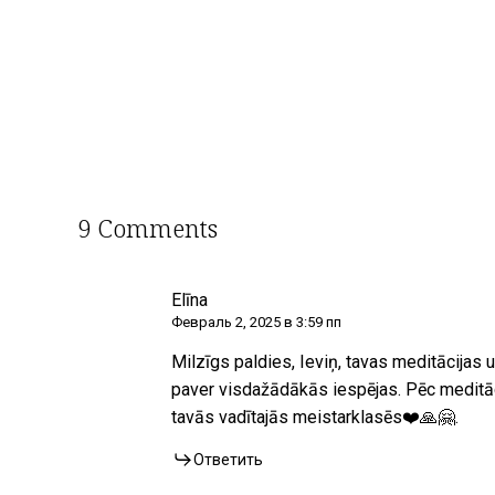
9 Comments
Elīna
Февраль 2, 2025 в 3:59 пп
Milzīgs paldies, Ieviņ, tavas meditācijas u
paver visdažādākās iespējas. Pēc meditācij
tavās vadītajās meistarklasēs❤️🙏🤗.
Ответить