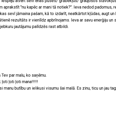
dod iespēju atvērt sevī ēnas puses/ grābekļus/ graujošos stāvokļus
am aprakstīt "nu kapēc ar mani tā notiek?". Ieva nedod padomus, r
as sevī jāmaina pašam, kā to izdarīt, neatkārtot kļūdas, augt un 
ātienē rezultāts ir vienlīdz apbrīnojams. Ieva ar savu enerģiju un 
jebkuru jautājumu palīdzēs rast atbildi.
 Tev par malu, ko saņēmu.
ļoti ļoti ļoti mana!!!!!
 manu butību un ielikusi visumu šai malā. Es zinu, ticu un jau ta