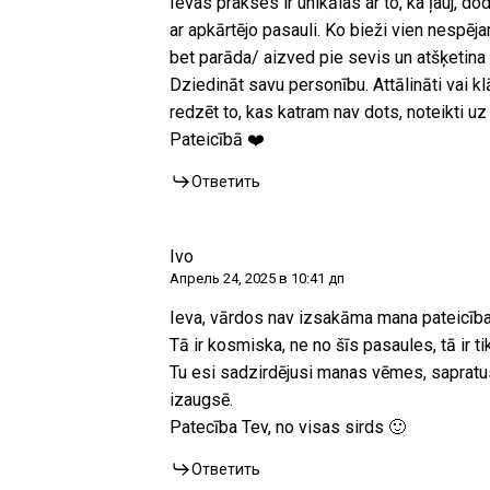
Ievas prakses ir unikālas ar to, ka ļauj, 
ar apkārtējo pasauli. Ko bieži vien nespēj
bet parāda/ aizved pie sevis un atšķetina k
Dziedināt savu personību. Attālināti vai kl
redzēt to, kas katram nav dots, noteikti uz 
Pateicībā ❤️
Ответить
Ivo
Апрель 24, 2025 в 10:41 дп
Ieva, vārdos nav izsakāma mana pateicība
Tā ir kosmiska, ne no šīs pasaules, tā ir tik 
Tu esi sadzirdējusi manas vēmes, sapratusi
izaugsē.
Patecība Tev, no visas sirds 🙂
Ответить