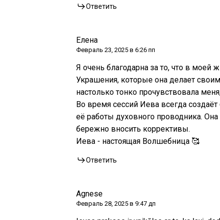
Ответить
Елена
Февраль 23, 2025 в 6:26 пп
Я очень благодарна за то, что в моей
Украшения, которые она делает своими
настолько тонко прочувствовала меня
Во время сессий Иева всегда создаёт
её работы духовного проводника. Она
бережно вносить коррективы.
Иева - настоящая Волшебница 🥰
Ответить
Agnese
Февраль 28, 2025 в 9:47 дп