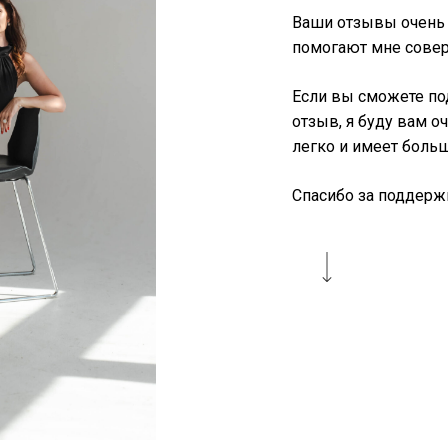
Ваши отзывы очень 
помогают мне сове
Если вы сможете по
отзыв, я буду вам о
легко и имеет больш
Спасибо за поддерж