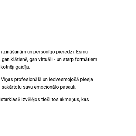
jām zināšanām un personīgo pieredzi. Esmu
gan klātienē, gan virtuāli - un starp formātiem
otnēji gaidīju.
. Viņas profesionālā un iedvesmojošā pieeja
un sakārtotu savu emocionālo pasauli.
istarklasē izvēlējos tieši tos akmeņus, kas