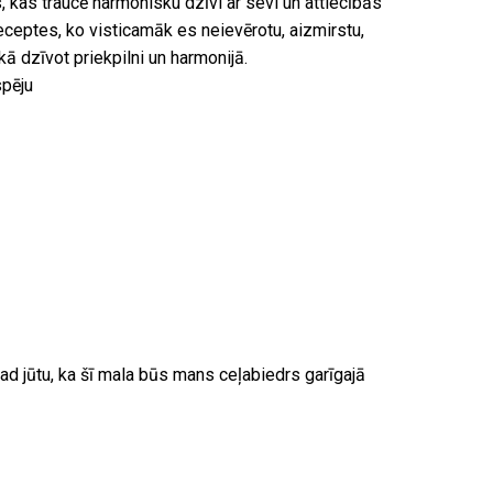
, kas traucē harmonisku dzīvi ar sevi un attiecībās
eceptes, ko visticamāk es neievērotu, aizmirstu,
kā dzīvot priekpilni un harmonijā.
spēju
gad jūtu, ka šī mala būs mans ceļabiedrs garīgajā