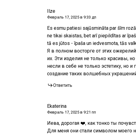
Ilze
Февраль 17, 2025 в 9:33 дп
Es esmu patiesi sajūsmināta par šīm rozā 
ne tikai skaistas, bet arī piepildītas ar īpa
tā es jūtos - īpaša un iedvesmota, tās valk
Я в полном восторге от этих ожерели
их. Эти изделия не только красивы, 
несли в себе не только эстетику, но и
создание таких волшебных украшений
Ответить
Ekaterina
Февраль 17, 2025 в 9:21 пп
Иева, дорогая ❤️, как тонко ты почувс
Для меня они стали символом моего нов