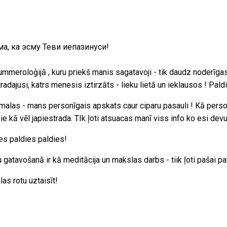
, ка эсму Теви иепазинуси!
meroloģijā , kuru priekš manis sagatavoji - tik daudz noderīgas 
dajusi, katrs menesis iztirzāts - lieku lietā un ieklausos ! Paldi
 malas - mans personīgais apskats caur ciparu pasauli ! Kā persona
ie kā vēl japiestrada. TIk ļoti atsuacas manī viss info ko esi devus
ies paldies paldies!
u gatavošanā ir kā meditācija un makslas darbs - tiik ļoti pašai p
as rotu uztaisīt!