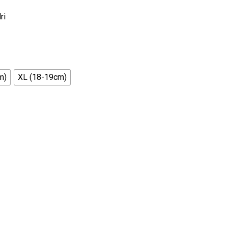
ri
m)
XL (18-19cm)