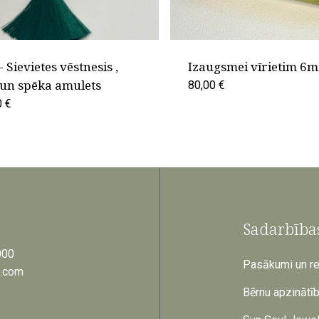
- Sievietes vēstnesis ,
Izaugsmei vīrietim 6
 un spēka amulets
80,00
€
0
€
Sadarbība
000
Pasākumi un ret
a.com
Bērnu apzinātī