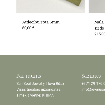
Attiecību rota 6mm
Mala 
sirds
80,00
€
215,0
Par mums
Sazinies
Sun Soul Jewelry | Ieva Rūsa
+371 29 176 
Visas tiesības aizsargātas.
info@ievarus
Tīmekļa vietne:
KHIMA