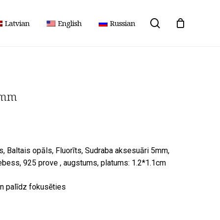
meklēšana
Latvian
English
Russian
 8mm
, Baltais opāls, Fluorīts, Sudraba aksesuāri 5mm,
ebess, 925 prove , augstums, platums: 1.2*1.1cm
n palīdz fokusēties