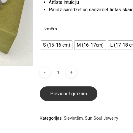
Attīsta intuīciju
Palīdz saredzēt un sadzirdēt lietas skaid
Izmērs
S (15-16 cm)
M (16-17cm)
L (17-18 c
Pievienot grozam
Kategorijas:
Sievietēm
,
Sun Soul Jewelry