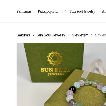
Pārlekt
uz
✨
Par mani
Pakalpojumi
Sun Soul Jewelry
At
galveno
saturu
Sākums
Sun Soul Jewelry
Sievietēm
Savie