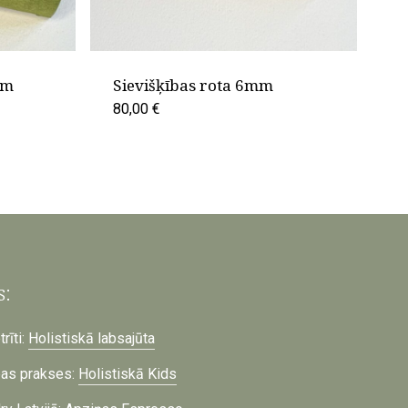
mm
Sievišķības rota 6mm
80,00
€
s:
rīti:
Holistiskā labsajūta
bas prakses:
Holistiskā Kids