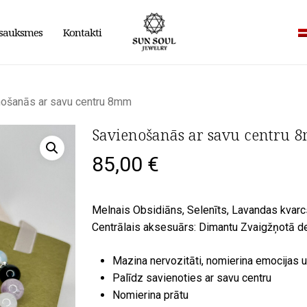
sauksmes
Kontakti
nošanās ar savu centru 8mm
Savienošanās ar savu centru
85,00
€
Melnais Obsidiāns, Selenīts, Lavandas kvarcs
Centrālais aksesuārs: Dimantu Zvaigžņotā d
Mazina nervozitāti, nomierina emocijas u
Palīdz savienoties ar savu centru
Nomierina prātu