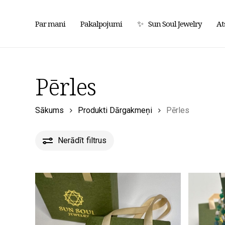
Pārlekt
uz
✨
Par mani
Pakalpojumi
Sun Soul Jewelry
At
galveno
saturu
Pērles
Sākums
Produkti Dārgakmeņi
Pērles
Nerādīt
filtrus