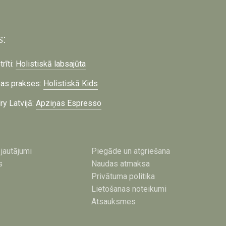
s:
rīti:
Holistiskā labsajūta
bas prakses:
Holistiskā Kids
ry Latvijā:
Apziņas Espresso
jautājumi
Piegāde un atgriešana
s
Naudas atmaksa
Privātuma politika
Lietošanas noteikumi
Atsauksmes