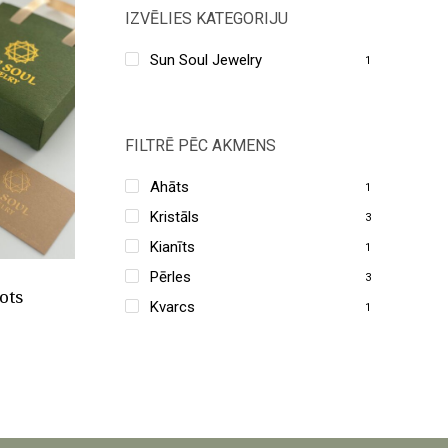
IZVĒLIES KATEGORIJU
līdz
Sun Soul Jewelry
1
augstai
FILTRĒ PĒC AKMENS
Ahāts
1
Kristāls
3
Kianīts
1
Pērles
3
ots
Kvarcs
1