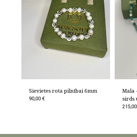
Sievietes rota pilnībai 6mm
Mala -
sirds
90,00
€
215,0