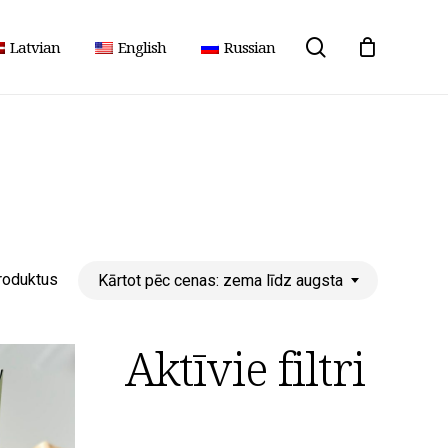
meklēšana
Latvian
English
Russian
Sakārtoti
roduktus
Kārtot pēc cenas: zema līdz augsta
pēc
Aktīvie filtri
cenas:
no
zemas