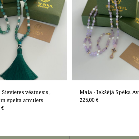
 Sievietes vēstnesis ,
Mala - Iekšējā Spēka Av
 un spēka amulets
225,00
€
0
€