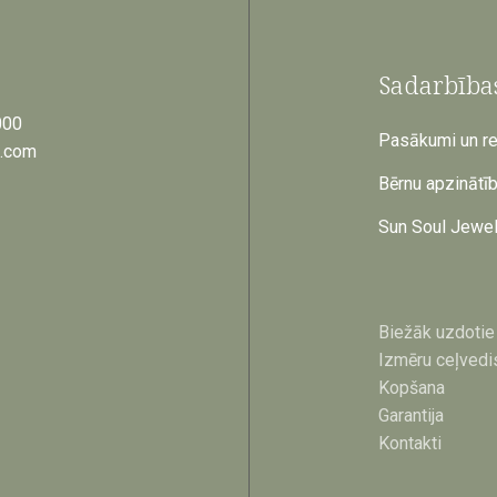
Sadarbība
000
Pasākumi un ret
a.com
Bērnu apzinātī
Sun Soul Jewel
Biežāk uzdotie 
Izmēru ceļvedi
Kopšana
Garantija
Kontakti