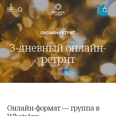
Skip
Menu
to
search
main
content
ОНЛАЙН-РЕТРИТ
3-дневный онлайн-
ретрит
Онлайн-формат
—
группа
в