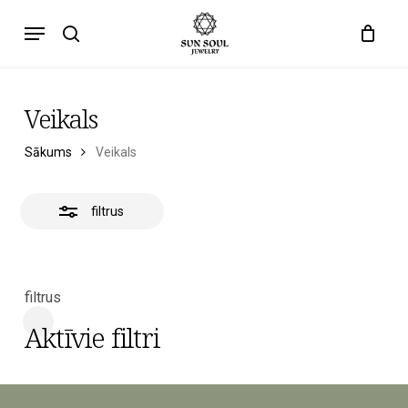
Pārlekt
Izvēlne
uz
meklēšana
galveno
saturu
Veikals
Sākums
Veikals
filtrus
filtrus
Aktīvie filtri
Aizvērt
Filtri